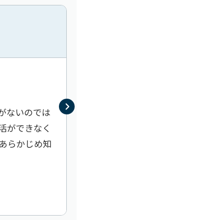
80代〜／女性
本人に関する相談
施設に対する不満
がないのでは
現在入所中の介護施設の入所者や職
活ができなく
る。とにかく話を聞いてほしい。
あらかじめ知