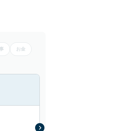
。
事
お金
70代／男性
介護（自宅）
義母を自宅で介護したい