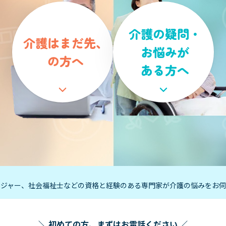
介護の疑問・
介護はまだ先、
お悩みが
の方へ
ある方へ
ネジャー、社会福祉士などの資格と経験のある専門家が介護の悩みをお伺
＼
初めての方、まずはお電話ください
／