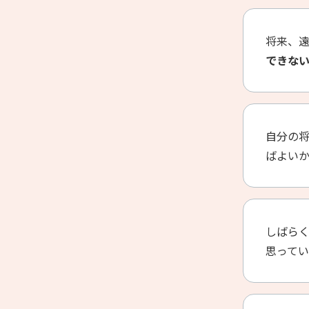
将来、
できな
自分の
ばよい
しばら
思って