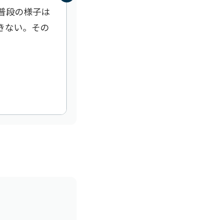
普段の様子は
義母は入院中だが、退院後は私の家
きない。その
入院前までは、義母の自宅に通って
困り事が起こるかもわからないため